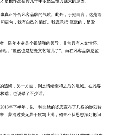
才是他作品横跨几十年依然生命力强大的原因。”
件事真正符合凡客品牌的气质。此外，于她而言，这是给
文和语句，我有自己的偏好。我愿意把‘沉默的，是爱
记者，陈年本身是个很随和的领导，非常具有人文情怀。
呈现，“显然也是想走文艺范儿了”。而在凡客品牌总监
往的追悔，另一方面，则是情绪缓和之后的坦诚。在凡客
些极端，也说错了不少话。
013年下半年，以一种决绝的姿态宣布了凡客的惨烈转
看来，蒙混过关无异于饮鸩止渴，如果不从思想深处把问