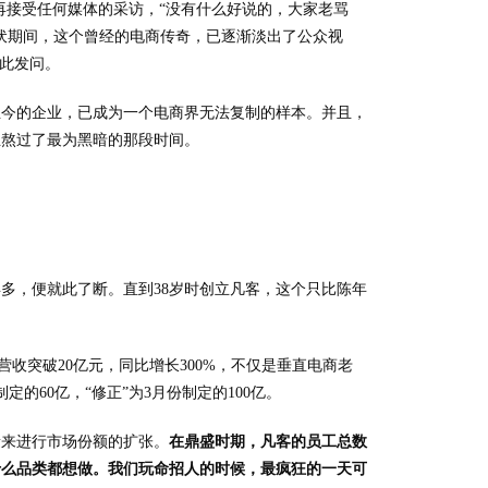
不再接受任何媒体的采访，“没有什么好说的，大家老骂
蛰伏期间，这个曾经的电商传奇，已逐渐淡出了公众视
如此发问。
至今的企业，已成为一个电商界无法复制的样本。并且，
且熬过了最为黑暗的那段时间。
多，便就此了断。直到38岁时创立凡客，这个只比陈年
客营收突破20亿元，同比增长300%，不仅是垂直电商老
的60亿，“修正”为3月份制定的100亿。
量来进行市场份额的扩张。
在鼎盛时期，凡客的员工总数
，什么品类都想做。我们玩命招人的时候，最疯狂的一天可