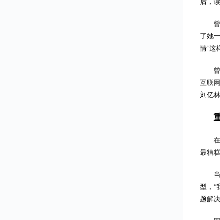
后，
了她一
情’这
互联网
刘亿林
最糟
型，
题解