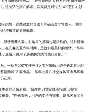
“你们做的就是垃圾”，也曾质问凡客衬衫经理“能不能先
衫，这句话的潜在解读，其实就是对过去1400万件衬衫
如今想想，这些过激的言语可能确实会非常伤人。我能
纪经济报道记者感慨道。
来，即便离开凡客，对这里的感情也是浓烈的。这让陈年
人，在凡客的五六年时间，是他们最美好的感情。”陈年
通，最后只得用了决绝的方式与他们分别。”
一位自2007年便关注凡客的90后用户告诉21世纪经
整箱购置“凡客出品”。陈年此前在社交媒体宣布凡客春
今仍在穿。
本身的价值所在。”陈年向21世纪经济报道记者指
熬过难关。”在他看来，用户的支持与需求，是凡客最宝贵