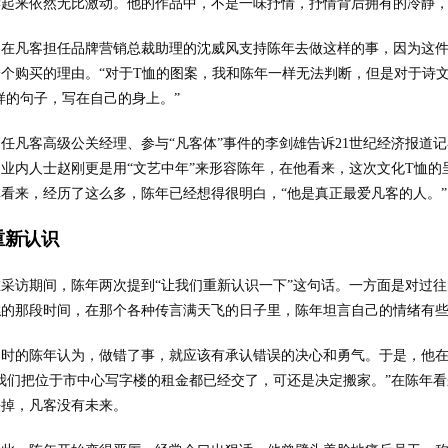
读起来依然无比激动。他的作品中，不是一味抒情，抒情背后拥有的冷静，
曾在凡客担任品牌营销总裁助理的沈威风支持陈年去做这样的事，因为这
个购买的理由。“对于T恤的图案，我和陈年一样无法判断，但是对于诗
样的句子，写在自己的身上。”
曾任凡客高级公关经理、参与“凡客体”事件的李剑雄告诉21世纪经济报道
业内人士赵刚更是用“文艺中年”来形容陈年，在他看来，这次文化T恤的
看来，经历了这么多，陈年已经想得很明白，“他是真正最爱凡客的人。”
重新认识
在采访期间，陈年两次提到“让我们重新认识一下”这句话。一方面是对过
糕的那段时间，在那个各种传言满天飞的日子里，陈年坦言自己的情绪有
当时的陈年认为，做错了事，就应该有承认错误的决心和勇气。于是，他在2
“我们把位于市中心写字楼的租金都已经交了，可还是决定搬家。”在陈年
决掉，凡客没有未来。