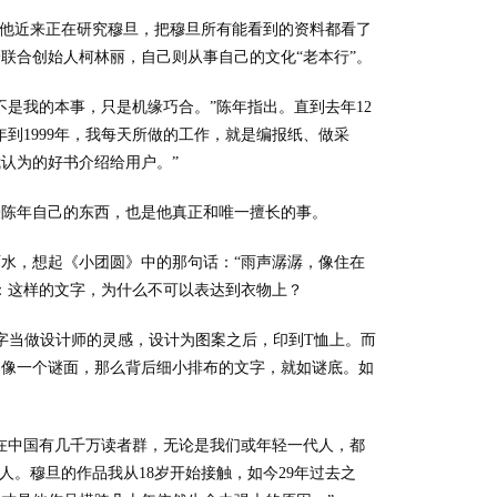
。他近来正在研究穆旦，把穆旦所有能看到的资料都看了
联合创始人柯林丽，自己则从事自己的文化“老本行”。
是我的本事，只是机缘巧合。”陈年指出。直到去年12
年到1999年，我每天所做的工作，就是编报纸、做采
我认为的好书介绍给用户。”
表陈年自己的东西，也是他真正和唯一擅长的事。
雨水，想起《小团圆》中的那句话：“雨声潺潺，像住在
：这样的文字，为什么不可以表达到衣物上？
字当做设计师的灵感，设计为图案之后，印到T恤上。而
案像一个谜面，那么背后细小排布的文字，就如谜底。如
在中国有几千万读者群，无论是我们或年轻一代人，都
人。穆旦的作品我从18岁开始接触，如今29年过去之