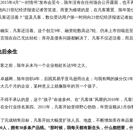
自2015年4月“一封情书”发布会至今，陈年没有在任何场合公开露面，也
他向21世纪经济报道记者苦笑道。而更为难堪的是，在凡客重置、陈年
凡客还活着？”提及凡客，数位受访用户第一时间向21世纪经济报道记者
但确实，凡客还活着。这个创立9年、融资轮数高达7轮、仍未上市但喘息
坦言现在自己无比轻松：库存及债务问题都解决了。凡客不仅还活着，而
劫后余生
凡客之前，陈年从未与一个企业相处长达9年之久。
在卓越网，陈年挂职4年，后因其易手亚马逊而出走；与我有网的缘分仅1年
儿大几个月的企业，某种意义上就像陈年的另一个孩子。
不得不承认的是，这个“孩子”命途多舛。在“凡客体”风靡的2010年，凡
在全行业排名第四。2011年，凡客开始变得野心勃勃，年营业额从1月份制定
为了完成销售目标，凡客开始大幅度扩张人员、地盘，不断增加库存单品
000人，拥有30多条产品线。“那时候，我每天都有新念头，什么都想要