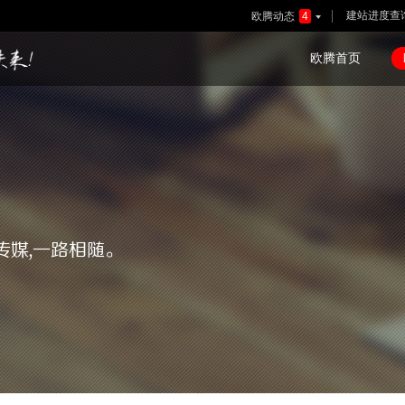
建站进度查
欧腾动态
4

欧腾首页
传媒,一路相随。