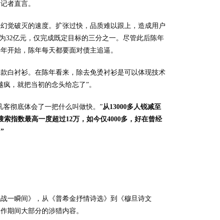
道记者直言。
上幻觉破灭的速度。扩张过快，品质难以跟上，造成用户
营收为32亿元，仅完成既定目标的三分之一。尽管此后陈年
半年开始，陈年每天都要面对债主追逼。
一款白衬衫。在陈年看来，除去免烫衬衫是可以体现技术
越疯，就把当初的念头给忘了”。
凡客彻底体会了一把什么叫做快。”
从13000多人锐减至
搜索指数最高一度超过12万，如今仅4000多，好在曾经
”
抗战一瞬间》，从《普希金抒情诗选》到《穆旦诗文
工作期间大部分的涉猎内容。