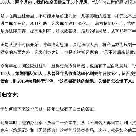
500人；两个月内，我们在全国建立了30个库房。”
陈年向21世纪经济报
可是，在商业社会里，不可能永远超速前进，凡客膨胀的速度，终究比不
进而库存高企。2011年底，凡客库存达14.45亿元，总亏损近6亿元，
尽办法降库存，提高毛利率，却收效甚微。最后的结果是，从2013年下
也正是从那个时候开始，陈年痛定思痛，决定压缩人员，将产品减为只剩
和壁垒的东西之外，凡客创办之初，也是以衬衫起家的，“只不过后来越做
如今陈年在回溯这段过往时，显得更为冷静释然，也颇有了些自嘲意味，“
180人，策划团队仅3人，从曾经年营收高达60亿到去年营收5亿，从百度
债台，到2015年8月终于消停。“这些都是快的结果。关键是怎么慢下来。
回归文艺
对于如何慢下来这个问题，陈年已经有了自己的答案。
见到陈年时，他的办公桌上放着二十余本书。从《民国名人再回首》到《
，也有《纺织记》和《男装经典》这样的服装类作品。这些，就是如今他