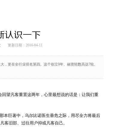
新认识一下
次
更新日期：2016-04-11
电商老大，更在全行业排名第四。这个创立9年、融资轮数高达7轮、
机会回望凡客重置这两年，心里最想说的话是：让我们重
在那本巨著中，乌尔比诺医生垂危之际，用尽全力将最后
给凡客旧部、过往用户抑或凡客自己。