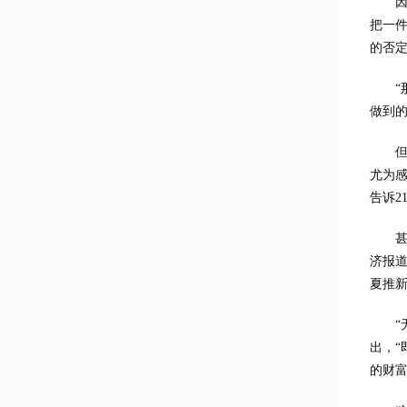
把一件
的否
做到的
尤为
告诉2
济报
夏推
出，“
的财