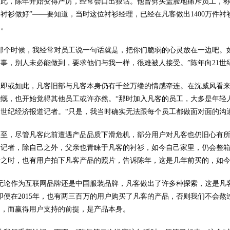
因此，陈年开始变得严厉，经常会口出狠话。他曾劈头盖脸地痛斥员工，称
衬衫做好”——要知道，当时这位衬衫经理，已经在凡客做出1400万件衬
定。
“那个时候，我经常对员工说一句话就是，把你们脆弱的心灵放在一边吧。
事，别人未必能做到，要求他们与我一样，很难被人接受。”陈年向21世
但即或如此，凡客旧部与凡客本身仍有千丝万缕的情感牵连。在沈威风看
感慨，也开始觉得其他员工或许亦然。“那时加入凡客的员工，大多是年轻
1世纪经济报道记者。“只是，我当时确实无法跟每个员工都做面对面的沟
甚至，尽管凡客此前遭遇产品品质下滑危机，部分用户对凡客也仍旧心有所系。
道记者，除自己之外，父亲也青睐于凡客的衬衫，如今自己家里，仍会整箱
新之时，也有用户拍下凡客产品的照片，告诉陈年，这是几年前买的，如
“无论作为互联网品牌还是中国服装品牌，凡客做出了许多种探索，这是凡客
即便在2015年，也有两三百万的用户购买了凡客的产品，否则我们不会
富，而赢得用户支持的前提，是产品本身。