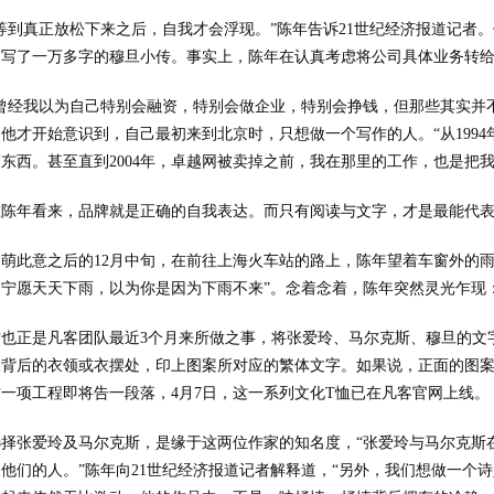
“等到真正放松下来之后，自我才会浮现。”陈年告诉21世纪经济报道记者
，写了一万多字的穆旦小传。事实上，陈年在认真考虑将公司具体业务转给
“曾经我以为自己特别会融资，特别会做企业，特别会挣钱，但那些其实并不
他才开始意识到，自己最初来到北京时，只想做一个写作的人。“从1994
东西。甚至直到2004年，卓越网被卖掉之前，我在那里的工作，也是把
在陈年看来，品牌就是正确的自我表达。而只有阅读与文字，才是最能代
初萌此意之后的12月中旬，在前往上海火车站的路上，陈年望着车窗外的
，宁愿天天下雨，以为你是因为下雨不来”。念着念着，陈年突然灵光乍现
这也正是凡客团队最近3个月来所做之事，将张爱玲、马尔克斯、穆旦的文
服背后的衣领或衣摆处，印上图案所对应的繁体文字。如果说，正面的图
一项工程即将告一段落，4月7日，这一系列文化T恤已在凡客官网上线。
选择张爱玲及马尔克斯，是缘于这两位作家的知名度，“张爱玲与马尔克斯
他们的人。”陈年向21世纪经济报道记者解释道，“另外，我们想做一个诗