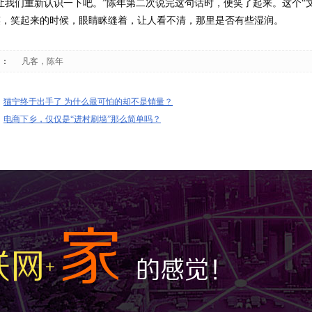
“让我们重新认识一下吧。”陈年第二次说完这句话时，便笑了起来。这个“
笑，笑起来的时候，眼睛眯缝着，让人看不清，那里是否有些湿润。
词：
凡客，陈年
：
猫宁终于出手了 为什么最可怕的却不是销量？
：
电商下乡，仅仅是“进村刷墙”那么简单吗？
家
联网
的感觉！
+