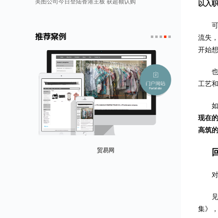
美图公司今日登陆香港主板 获超额认购
以入职
推荐案例
流失，
开始想
1
2
3
4
5
工艺
现在的
高筑的
贸易网
山东省勘察设计协会
兰纳美宿客栈
康润营销
迪欧客
集》