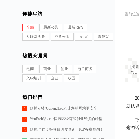
便捷导航
全部
最新公告
最新动态
互联网头条
齐鲁云采
泉e采
青慧采
热搜关键词
[摘
电商
商业
创业
电子商务
仍未
入职培训
企业
校园
热门排行
新认
欧腾云锁(OuTengLock),让您的网站更安全！
1
YunPark助力中国园区经济和创业经济的转型
2
这句
欧腾,全面支持项目进度查询、ICP备案查询！
3