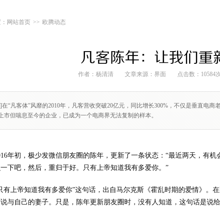
网站首页
>>
欧腾动态
凡客陈年：让我们重
作者：杨清清
文章来源：
界面
点击数：10584
要]在“凡客体”风靡的2010年，凡客营收突破20亿元，同比增长300%，不仅是垂直
上市但喘息至今的企业，已成为一个电商界无法复制的样本。
2016年初，极少发微信朋友圈的陈年，更新了一条状态：“最近两天，有
识一下吧，然后，重归于好。只有上帝知道我有多爱你。”
“只有上帝知道我有多爱你”这句话，出自马尔克斯《霍乱时期的爱情》。
话说与自己的妻子。只是，陈年更新朋友圈时，没有人知道，这句话是说