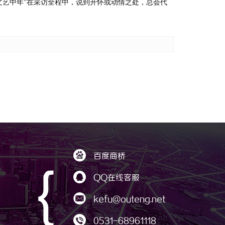
文艺中年”在采访全程中，说到开怀或动情之处，总会代

百度商桥
｛

QQ在线客服

kefu@outeng.net

0531-68961118