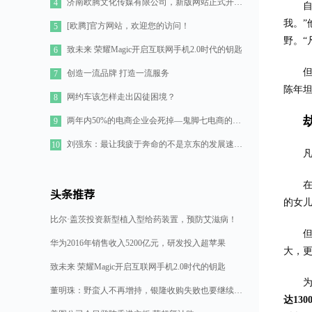
济南欧腾文化传媒有限公司，新版网站正式开通！
4
我。”
[欧腾]官方网站，欢迎您的访问！
5
野。“
致未来 荣耀Magic开启互联网手机2.0时代的钥匙
6
创造一流品牌 打造一流服务
7
陈年
网约车该怎样走出囚徒困境？
8
两年内50%的电商企业会死掉—鬼脚七电商的七点思考
9
刘强东：最让我疲于奔命的不是京东的发展速度，而是如何管理好11万人的队伍
10
头条推荐
的女
比尔·盖茨投资新型植入型给药装置，预防艾滋病！
但
华为2016年销售收入5200亿元，研发投入超苹果
大，更
致未来 荣耀Magic开启互联网手机2.0时代的钥匙
董明珠：野蛮人不再增持，银隆收购失败也要继续造格力汽车
达13