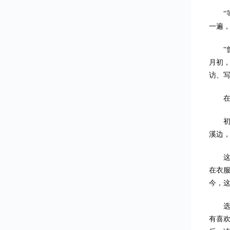
一遍
月初，
访、写
溪边
在衣
今，这
有喜欢