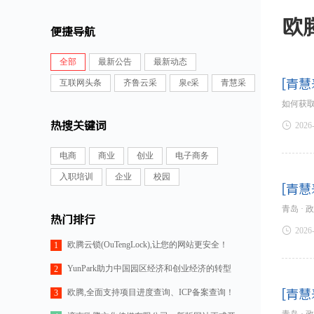
欧
便捷导航
全部
最新公告
最新动态
[青慧
互联网头条
齐鲁云采
泉e采
青慧采
如何获
热搜关键词

2026
电商
商业
创业
电子商务
入职培训
企业
校园
[青慧
青岛 ·
热门排行

2026
欧腾云锁(OuTengLock),让您的网站更安全！
1
YunPark助力中国园区经济和创业经济的转型
2
欧腾,全面支持项目进度查询、ICP备案查询！
[青慧
3