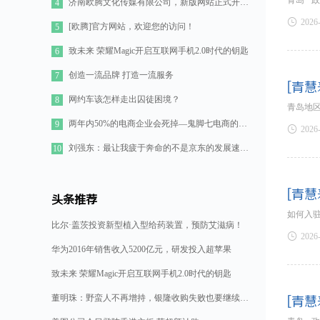
青岛 ·
济南欧腾文化传媒有限公司，新版网站正式开通！
4

2026
[欧腾]官方网站，欢迎您的访问！
5
致未来 荣耀Magic开启互联网手机2.0时代的钥匙
6
创造一流品牌 打造一流服务
7
[青慧
网约车该怎样走出囚徒困境？
8
青岛地区
两年内50%的电商企业会死掉—鬼脚七电商的七点思考
9

2026
刘强东：最让我疲于奔命的不是京东的发展速度，而是如何管理好11万人的队伍
10
[青慧
头条推荐
如何入
比尔·盖茨投资新型植入型给药装置，预防艾滋病！

2026
华为2016年销售收入5200亿元，研发投入超苹果
致未来 荣耀Magic开启互联网手机2.0时代的钥匙
董明珠：野蛮人不再增持，银隆收购失败也要继续造格力汽车
[青慧