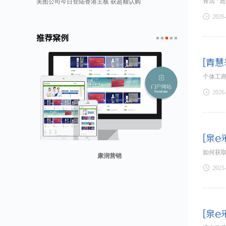
青岛 ·
美图公司今日登陆香港主板 获超额认购

2026
推荐案例
1
2
3
4
5
[青慧
个体工

2026
[泉e
如何获
康润营销

2025
山东省勘察设计协会
兰纳美宿客栈
迪欧客
贸易网
[泉e