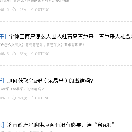
 政府采购 · 青慧采 · 详细解读所有所需费用明细


-06-16
128次
OUTENG
采]
个体工商户怎么入围入驻青岛青慧采，青慧采入驻要
商户怎么入围入驻青岛青慧采，青慧采入驻要求有哪些！


-06-16
166次
OUTENG
采]
如何获取泉e采（泉易采）的邀请码？
取泉e采（泉易采）的邀请码？


-09-19
921次
OUTENG
采]
济南政府采购供应商有没有必要开通“泉e采”！