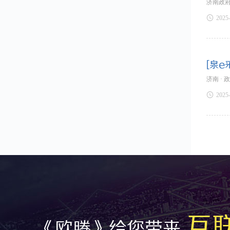
济南政府

2025
[泉e
济南 · 

2025
互
《欧腾》给您带来