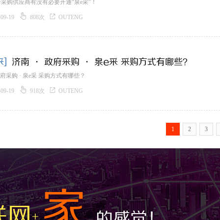
采购供应商有没有必要开通“泉e采”！


-09-19
808次
OUTENG
采]
济南 · 政府采购 · 泉e采 采购方式有哪些？
政府采购 · 泉e采 采购方式有哪些？


-09-19
918次
OUTENG
1
2
3
家
联网
的感觉！
+