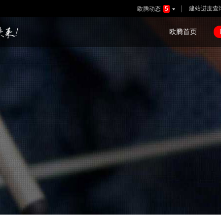
建站进度查
欧腾动态
5

欧腾首页