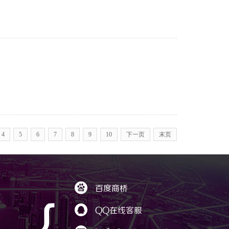
4
5
6
7
8
9
10
下一页
末页

百度商桥
｛

QQ在线客服