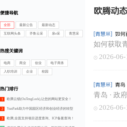
欧腾动
便捷导航
全部
最新公告
最新动态
[青慧采]
如何
互联网头条
齐鲁云采
泉e采
青慧采
如何获取
热搜关键词
2026-06-

电商
商业
创业
电子商务
入职培训
企业
校园
[青慧采]
青岛
热门排行
青岛 · 政
欧腾云锁(OuTengLock),让您的网站更安全！
1
2026-06-

YunPark助力中国园区经济和创业经济的转型
2
欧腾,全面支持项目进度查询、ICP备案查询！
3