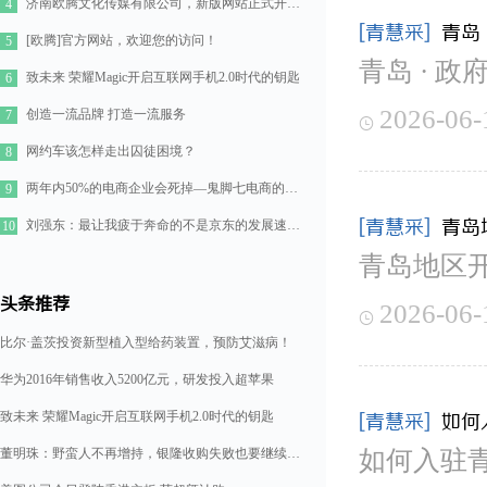
济南欧腾文化传媒有限公司，新版网站正式开通！
4
[青慧采]
青岛
[欧腾]官方网站，欢迎您的访问！
5
青岛 · 政
致未来 荣耀Magic开启互联网手机2.0时代的钥匙
6
2026-06-
创造一流品牌 打造一流服务
7

网约车该怎样走出囚徒困境？
8
两年内50%的电商企业会死掉—鬼脚七电商的七点思考
9
[青慧采]
青岛
刘强东：最让我疲于奔命的不是京东的发展速度，而是如何管理好11万人的队伍
10
青岛地区
头条推荐
2026-06-

比尔·盖茨投资新型植入型给药装置，预防艾滋病！
华为2016年销售收入5200亿元，研发投入超苹果
致未来 荣耀Magic开启互联网手机2.0时代的钥匙
[青慧采]
如何
董明珠：野蛮人不再增持，银隆收购失败也要继续造格力汽车
如何入驻