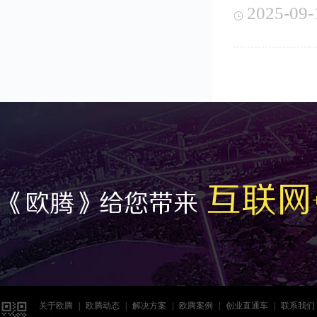
2025-09-

互联网
《欧腾》给您带来

关于欧腾
|
欧腾动态
|
解决方案
|
欧腾案例
|
创业直通车
|
联系我们