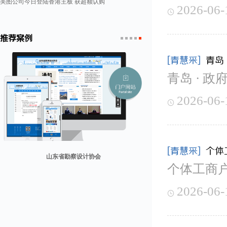
美图公司今日登陆香港主板 获超额认购
2026-06-

推荐案例
1
2
3
4
5
[青慧采]
青岛
青岛 · 政
2026-06-

[青慧采]
个体
山东省勘察设计协会
个体工商
兰纳美宿客栈
康润营销
迪欧客
贸易网
2026-06-
