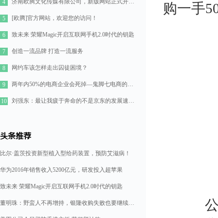
济南欧腾文化传媒有限公司，新版网站正式开通！
4
购一手5
[欧腾]官方网站，欢迎您的访问！
5
致未来 荣耀Magic开启互联网手机2.0时代的钥匙
6
创造一流品牌 打造一流服务
7
网约车该怎样走出囚徒困境？
8
两年内50%的电商企业会死掉—鬼脚七电商的七点思考
9
刘强东：最让我疲于奔命的不是京东的发展速度，而是如何管理好11万人的队伍
10
头条推荐
比尔·盖茨投资新型植入型给药装置，预防艾滋病！
华为2016年销售收入5200亿元，研发投入超苹果
致未来 荣耀Magic开启互联网手机2.0时代的钥匙
公告
董明珠：野蛮人不再增持，银隆收购失败也要继续造格力汽车