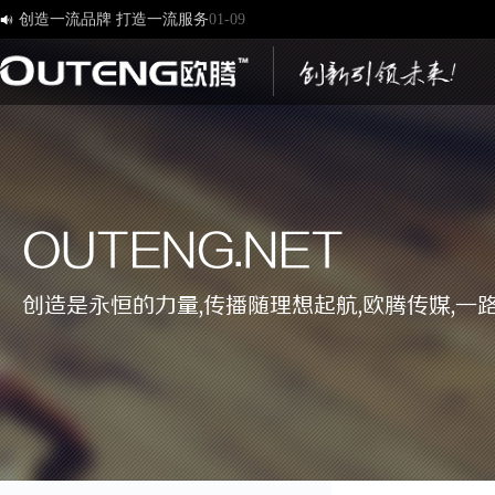
YunPark助力中国园区经济和创业经济的转型
03-30

[欧腾]官方网站，欢迎您的访问！
03-17
济南欧腾文化传媒有限公司，新版网站正式开通！
03-12
创造一流品牌 打造一流服务
01-09
OUTENG.NET
创造是永恒的力量,传播随理想起航,欧腾传媒,一