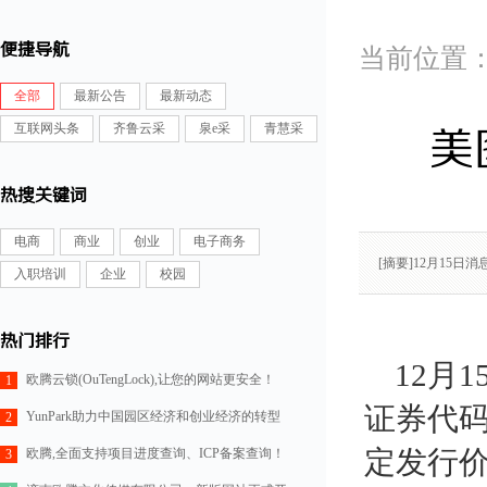
便捷导航
全部
最新公告
最新动态
互联网头条
齐鲁云采
泉e采
青慧采
美
热搜关键词
电商
商业
创业
电子商务
[摘要]12月15
入职培训
企业
校园
热门排行
12月
欧腾云锁(OuTengLock),让您的网站更安全！
1
证券代码
YunPark助力中国园区经济和创业经济的转型
2
定发行价
欧腾,全面支持项目进度查询、ICP备案查询！
3