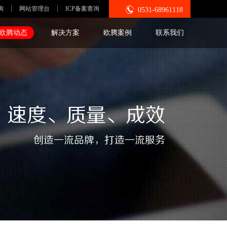

询
网站管理台
ICP备案查询
0531-68961118
欧腾动态
解决方案
欧腾案例
联系我们
速度、质量、成效
创造一流品牌，打造一流服务