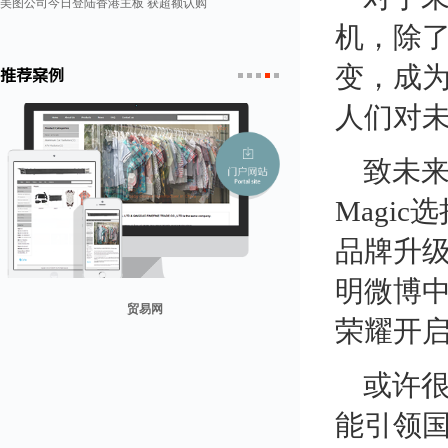
美图公司今日登陆香港主板 获超额认购
机，除
变，成
推荐案例
1
2
3
4
5
人们对未
致未
Magi
品牌升级
明微博
贸易网
荣耀开启
山东省勘察设计协会
兰纳美宿客栈
康润营销
迪欧客
或许
能引领