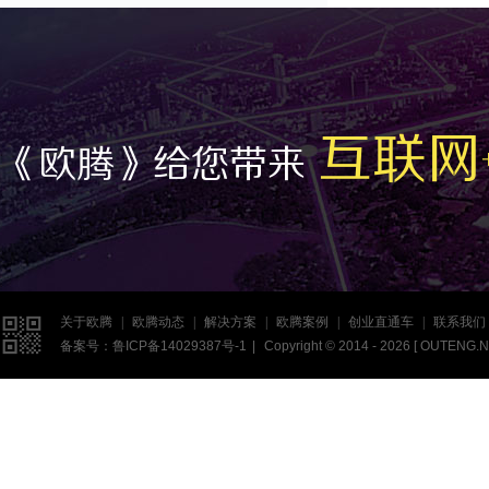
互联网
《欧腾》给您带来

关于欧腾
|
欧腾动态
|
解决方案
|
欧腾案例
|
创业直通车
|
联系我们
备案号：
鲁ICP备14029387号-1
|
Copyright © 2014 - 2026 [
OUTENG.N