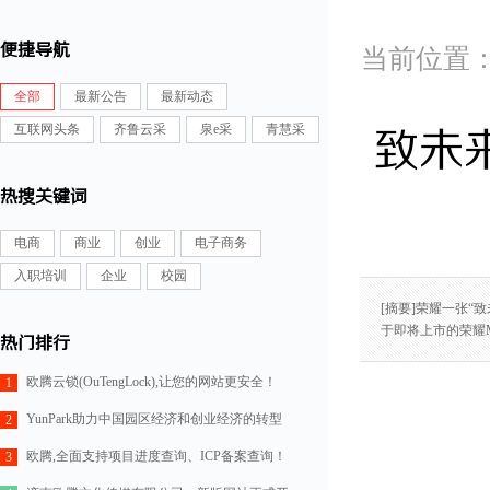
便捷导航
全部
最新公告
最新动态
互联网头条
齐鲁云采
泉e采
青慧采
致未来
热搜关键词
电商
商业
创业
电子商务
入职培训
企业
校园
[摘要]荣耀一张“
于即将上市的荣耀
热门排行
欧腾云锁(OuTengLock),让您的网站更安全！
1
YunPark助力中国园区经济和创业经济的转型
2
欧腾,全面支持项目进度查询、ICP备案查询！
3