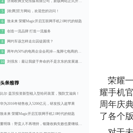
济南欧腾文化传媒有限公司，新版网站正式开通！
4
[欧腾]官方网站，欢迎您的访问！
5
致未来 荣耀Magic开启互联网手机2.0时代的钥匙
6
创造一流品牌 打造一流服务
7
网约车该怎样走出囚徒困境？
8
两年内50%的电商企业会死掉—鬼脚七电商的七点思考
9
刘强东：最让我疲于奔命的不是京东的发展速度，而是如何管理好11万人的队伍
10
荣耀一
头条推荐
耀手机官
比尔·盖茨投资新型植入型给药装置，预防艾滋病！
周年庆典
华为2016年销售收入5200亿元，研发投入超苹果
了各个
致未来 荣耀Magic开启互联网手机2.0时代的钥匙
董明珠：野蛮人不再增持，银隆收购失败也要继续造格力汽车
对于