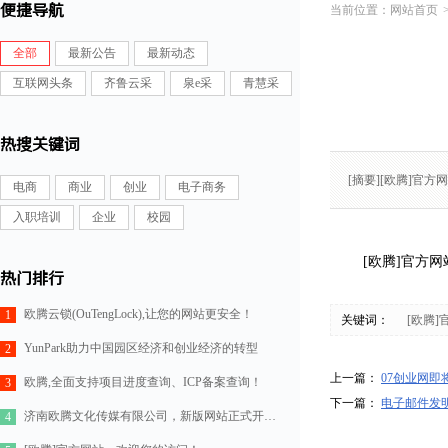
便捷导航
网站首页
全部
最新公告
最新动态
互联网头条
齐鲁云采
泉e采
青慧采
热搜关键词
[摘要][欧腾]官
电商
商业
创业
电子商务
入职培训
企业
校园
[欧腾]官方
热门排行
欧腾云锁(OuTengLock),让您的网站更安全！
1
关键词：
[欧腾
YunPark助力中国园区经济和创业经济的转型
2
上一篇：
07创业网即
欧腾,全面支持项目进度查询、ICP备案查询！
3
下一篇：
电子邮件发
济南欧腾文化传媒有限公司，新版网站正式开通！
4