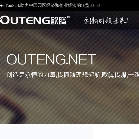
YunPark助力中国园区经济和创业经济的转型
03-30

[欧腾]官方网站，欢迎您的访问！
03-17
济南欧腾文化传媒有限公司，新版网站正式开通！
03-12
创造一流品牌 打造一流服务
01-09
OUTENG.NET
创造是永恒的力量,传播随理想起航,欧腾传媒,一