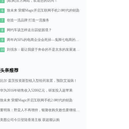
[欧腾]官方网站，欢迎您的访问！
5
致未来 荣耀Magic开启互联网手机2.0时代的钥匙
6
创造一流品牌 打造一流服务
7
网约车该怎样走出囚徒困境？
8
两年内50%的电商企业会死掉—鬼脚七电商的七点思考
9
刘强东：最让我疲于奔命的不是京东的发展速度，而是如何管理好11万人的队伍
10
头条推荐
比尔·盖茨投资新型植入型给药装置，预防艾滋病！
华为2016年销售收入5200亿元，研发投入超苹果
致未来 荣耀Magic开启互联网手机2.0时代的钥匙
董明珠：野蛮人不再增持，银隆收购失败也要继续造格力汽车
美图公司今日登陆香港主板 获超额认购