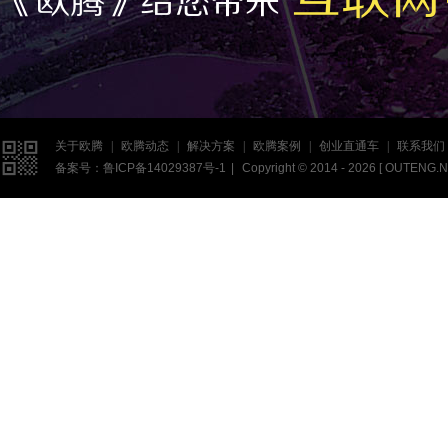
《欧腾》给您带来

关于欧腾
|
欧腾动态
|
解决方案
|
欧腾案例
|
创业直通车
|
联系我们
备案号：
鲁ICP备14029387号-1
|
Copyright © 2014 - 2026 [
OUTENG.N