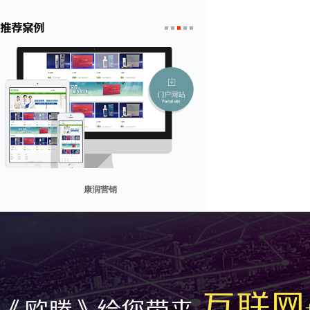
推荐案例
1
2
3
4
5
康润营销
贸易网
山东省勘察设计协会
兰纳美宿客栈
迪欧客
互联网