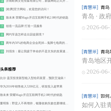
济南欧腾文化传媒有限公司，新版网站正式开通！
4
[青慧采]
青岛
[欧腾]官方网站，欢迎您的访问！
5
青岛 · 政
致未来 荣耀Magic开启互联网手机2.0时代的钥匙
6
2026-06-
创造一流品牌 打造一流服务
7

网约车该怎样走出囚徒困境？
8
两年内50%的电商企业会死掉—鬼脚七电商的七点思考
9
[青慧采]
青岛
刘强东：最让我疲于奔命的不是京东的发展速度，而是如何管理好11万人的队伍
10
青岛地区
头条推荐
2026-06-

比尔·盖茨投资新型植入型给药装置，预防艾滋病！
华为2016年销售收入5200亿元，研发投入超苹果
致未来 荣耀Magic开启互联网手机2.0时代的钥匙
[青慧采]
如何
董明珠：野蛮人不再增持，银隆收购失败也要继续造格力汽车
如何入驻