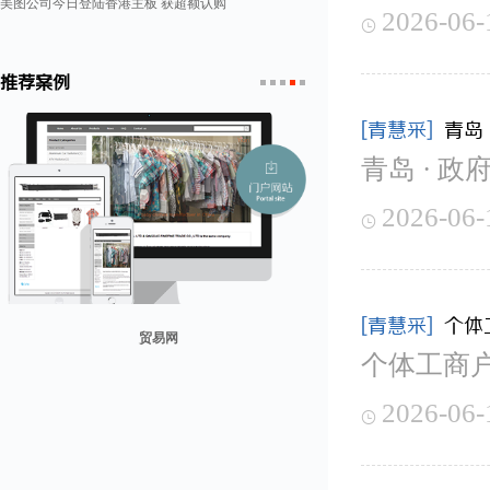
美图公司今日登陆香港主板 获超额认购
2026-06-

推荐案例
1
2
3
4
5
[青慧采]
青岛
青岛 · 政
2026-06-

[青慧采]
个体
贸易网
个体工商
山东省勘察设计协会
兰纳美宿客栈
康润营销
迪欧客
2026-06-
