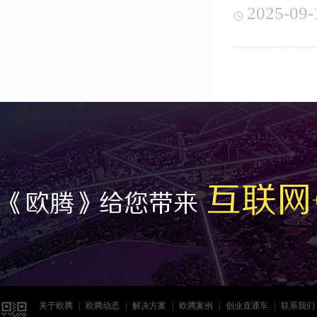
2025-09-

互联网
《欧腾》给您带来

关于欧腾
|
欧腾动态
|
解决方案
|
欧腾案例
|
创业直通车
|
联系我们