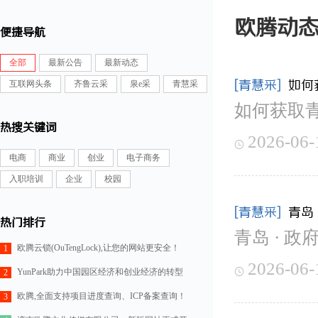
欧腾动
便捷导航
全部
最新公告
最新动态
[青慧采]
如何
互联网头条
齐鲁云采
泉e采
青慧采
如何获取
热搜关键词
2026-06-

电商
商业
创业
电子商务
入职培训
企业
校园
[青慧采]
青岛
热门排行
青岛 · 政
欧腾云锁(OuTengLock),让您的网站更安全！
1
2026-06-

YunPark助力中国园区经济和创业经济的转型
2
欧腾,全面支持项目进度查询、ICP备案查询！
3