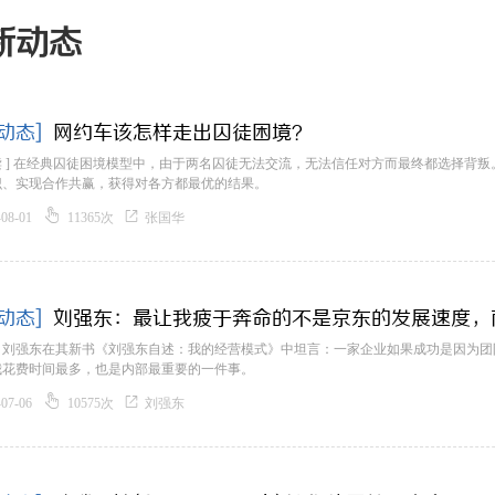
新动态
动态]
网约车该怎样走出囚徒困境？
读 ] 在经典囚徒困境模型中，由于两名囚徒无法交流，无法信任对方而最终都选择背
识、实现合作共赢，获得对各方都最优的结果。


-08-01
11365次
张国华
动态]
刘强东：最让我疲于奔命的不是京东的发展速度，
：刘强东在其新书《刘强东自述：我的经营模式》中坦言：一家企业如果成功是因为团
我花费时间最多，也是内部最重要的一件事。


-07-06
10575次
刘强东