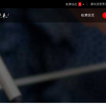
建站进度查
欧腾动态
5

欧腾首页