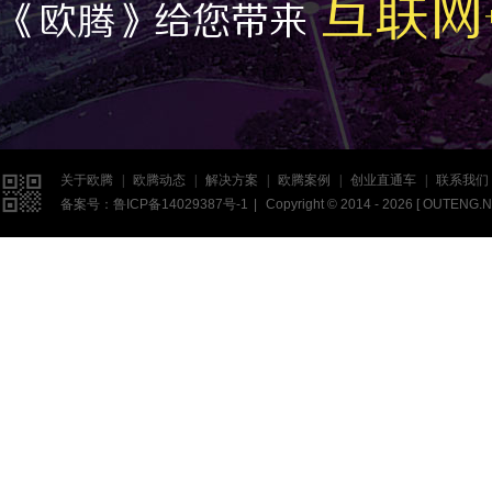
互联网
《欧腾》给您带来

关于欧腾
|
欧腾动态
|
解决方案
|
欧腾案例
|
创业直通车
|
联系我们
备案号：
鲁ICP备14029387号-1
|
Copyright © 2014 - 2026 [
OUTENG.N