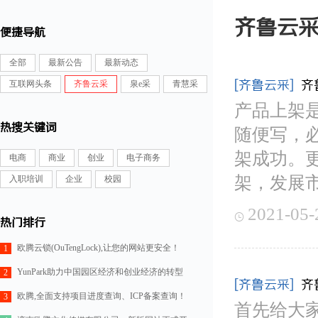
齐鲁云
便捷导航
全部
最新公告
最新动态
[齐鲁云采]
齐
互联网头条
齐鲁云采
泉e采
青慧采
产品上架
热搜关键词
随便写，
架成功。
电商
商业
创业
电子商务
架，发展
入职培训
企业
校园
2021-05-

热门排行
欧腾云锁(OuTengLock),让您的网站更安全！
1
YunPark助力中国园区经济和创业经济的转型
2
[齐鲁云采]
齐
欧腾,全面支持项目进度查询、ICP备案查询！
3
首先给大