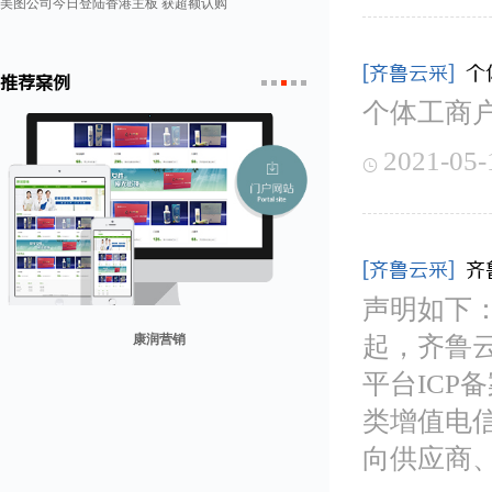
美图公司今日登陆香港主板 获超额认购
[齐鲁云采]
个
推荐案例
个体工商
1
2
3
4
5
2021-05-

[齐鲁云采]
齐
声明如下
起，齐鲁
贸易网
平台IC
康润营销
山东省勘察设计协会
兰纳美宿客栈
迪欧客
类增值电
向供应商