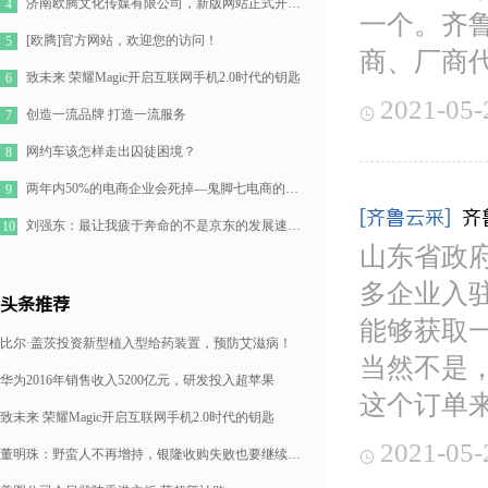
济南欧腾文化传媒有限公司，新版网站正式开通！
4
一个。齐
[欧腾]官方网站，欢迎您的访问！
5
商、厂商
致未来 荣耀Magic开启互联网手机2.0时代的钥匙
6
2021-05-

创造一流品牌 打造一流服务
7
网约车该怎样走出囚徒困境？
8
两年内50%的电商企业会死掉—鬼脚七电商的七点思考
9
[齐鲁云采]
齐
刘强东：最让我疲于奔命的不是京东的发展速度，而是如何管理好11万人的队伍
10
山东省政府
多企业入
头条推荐
能够获取
比尔·盖茨投资新型植入型给药装置，预防艾滋病！
当然不是
华为2016年销售收入5200亿元，研发投入超苹果
这个订单
致未来 荣耀Magic开启互联网手机2.0时代的钥匙
2021-05-
董明珠：野蛮人不再增持，银隆收购失败也要继续造格力汽车
