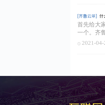
[齐鲁云采]
什
首先给大
一个。齐鲁
2021-04-
