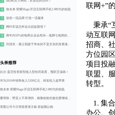
[欧腾]官方网站，欢迎您的访问！
5
联网+”
致未来 荣耀Magic开启互联网手机2.0时代的钥匙
6
创造一流品牌 打造一流服务
7
秉承“
网约车该怎样走出囚徒困境？
8
动互联网
两年内50%的电商企业会死掉—鬼脚七电商的七点思考
9
招商、社
刘强东：最让我疲于奔命的不是京东的发展速度，而是如何管理好11万人的队伍
10
方位园
项目投
头条推荐
联盟、
比尔·盖茨投资新型植入型给药装置，预防艾滋病！
华为2016年销售收入5200亿元，研发投入超苹果
转型。
致未来 荣耀Magic开启互联网手机2.0时代的钥匙
董明珠：野蛮人不再增持，银隆收购失败也要继续造格力汽车
1. 
美图公司今日登陆香港主板 获超额认购
办公、