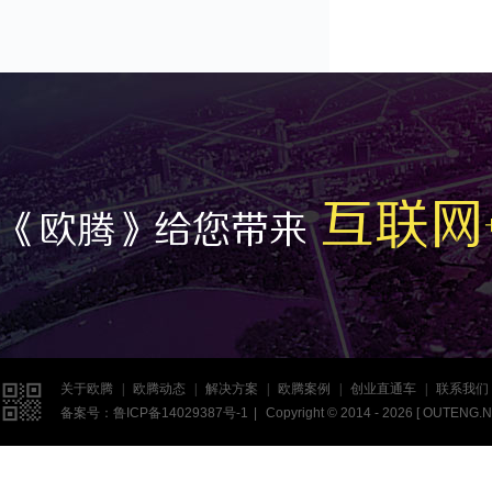
互联网
《欧腾》给您带来

关于欧腾
|
欧腾动态
|
解决方案
|
欧腾案例
|
创业直通车
|
联系我们
备案号：
鲁ICP备14029387号-1
|
Copyright © 2014 - 2026 [
OUTENG.N