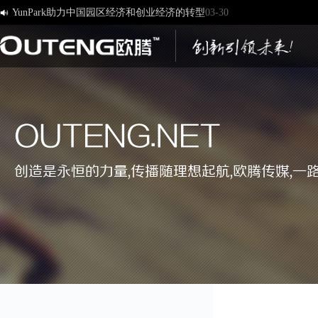
YunPark助力中国园区经济和创业经济的转型
03-30

[欧腾]官方网站，欢迎您的访问！
03-17
济南欧腾文化传媒有限公司，新版网站正式开通！
03-12
创造一流品牌 打造一流服务
01-09
OUTENG.NET
创造是永恒的力量,传播随理想起航,欧腾传媒,一