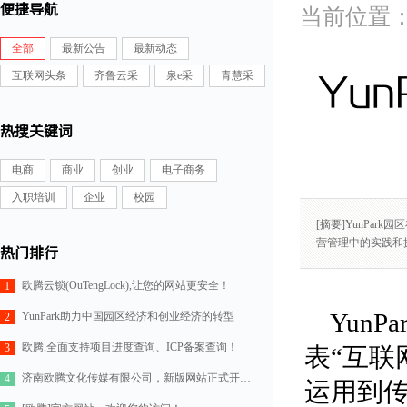
便捷导航
全部
最新公告
最新动态
互联网头条
齐鲁云采
泉e采
青慧采
Yu
热搜关键词
电商
商业
创业
电子商务
入职培训
企业
校园
[摘要]YunPa
营管理中的实践和
热门排行
欧腾云锁(OuTengLock),让您的网站更安全！
1
Yun
YunPark助力中国园区经济和创业经济的转型
2
欧腾,全面支持项目进度查询、ICP备案查询！
3
表“互联
济南欧腾文化传媒有限公司，新版网站正式开通！
4
运用到