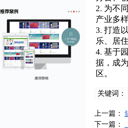
2. 为
推荐案例
产业多
1
2
3
4
5
3. 打
乐、居
4. 基
据，成
区。
康润营销
贸易网
山东省勘察设计协会
兰纳美宿客栈
迪欧客
关键词：
上一篇：
下一篇：