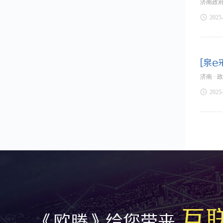
济南政府

2025
[泉e
济南 · 

2025
互
《欧腾》给您带来