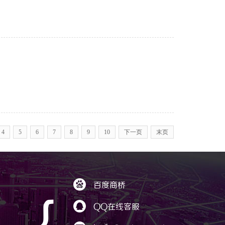
4
5
6
7
8
9
10
下一页
末页

百度商桥
｛

QQ在线客服