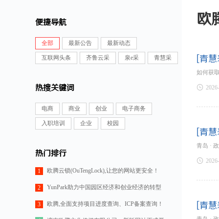
欧
便捷导航
全部
最新公告
最新动态
[青慧
互联网头条
齐鲁云采
泉e采
青慧采
如何获
热搜关键词

2026
电商
商业
创业
电子商务
入职培训
企业
校园
[青慧
青岛 ·
热门排行

2026
欧腾云锁(OuTengLock),让您的网站更安全！
1
YunPark助力中国园区经济和创业经济的转型
2
欧腾,全面支持项目进度查询、ICP备案查询！
[青慧
3