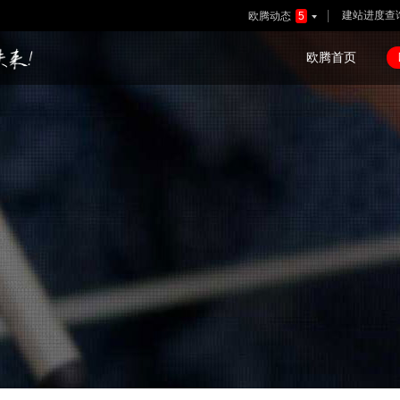
建站进度查
欧腾动态
5

欧腾首页