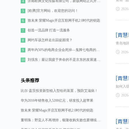
青岛 ·
济南欧腾文化传媒有限公司，新版网站正式开通！
4

2026
[欧腾]官方网站，欢迎您的访问！
5
致未来 荣耀Magic开启互联网手机2.0时代的钥匙
6
创造一流品牌 打造一流服务
7
[青慧
网约车该怎样走出囚徒困境？
8
青岛地区
两年内50%的电商企业会死掉—鬼脚七电商的七点思考
9

2026
刘强东：最让我疲于奔命的不是京东的发展速度，而是如何管理好11万人的队伍
10
[青慧
头条推荐
如何入
比尔·盖茨投资新型植入型给药装置，预防艾滋病！

2026
华为2016年销售收入5200亿元，研发投入超苹果
致未来 荣耀Magic开启互联网手机2.0时代的钥匙
董明珠：野蛮人不再增持，银隆收购失败也要继续造格力汽车
[青慧