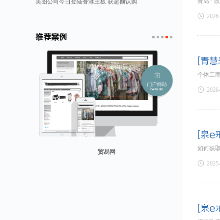
青岛 ·
美图公司今日登陆香港主板 获超额认购

2026
推荐案例
1
2
3
4
5
[青慧
个体工

2026
[泉e
如何获
贸易网

2025
山东省勘察设计协会
兰纳美宿客栈
康润营销
迪欧客
[泉e