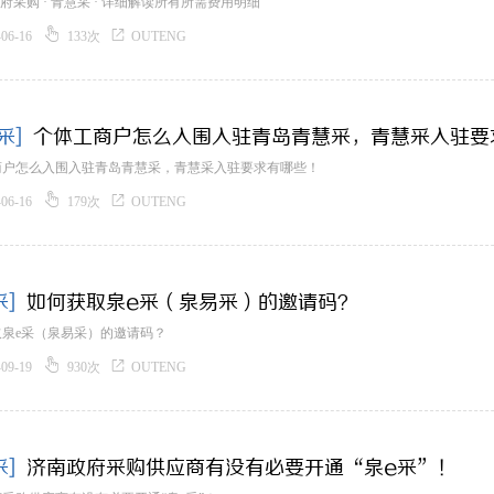
 政府采购 · 青慧采 · 详细解读所有所需费用明细


-06-16
133次
OUTENG
采]
个体工商户怎么入围入驻青岛青慧采，青慧采入驻要
商户怎么入围入驻青岛青慧采，青慧采入驻要求有哪些！


-06-16
179次
OUTENG
采]
如何获取泉e采（泉易采）的邀请码？
取泉e采（泉易采）的邀请码？


-09-19
930次
OUTENG
采]
济南政府采购供应商有没有必要开通“泉e采”！