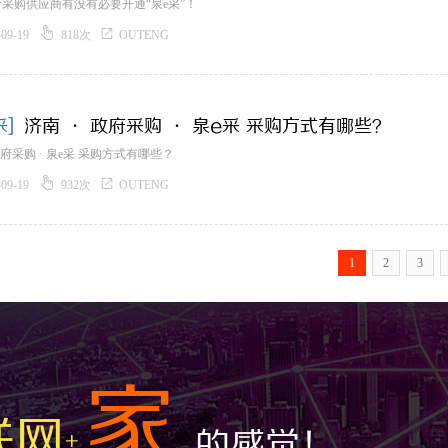
采购供应商有没有必要开通“泉e采”！


-09-19
818次
OUTENG
采]
济南 · 政府采购 · 泉e采 采购方式有哪些？
政府采购 · 泉e采 采购方式有哪些？


-09-19
932次
OUTENG
1
2
3
家
联网
的感觉！
+