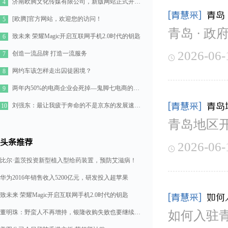
济南欧腾文化传媒有限公司，新版网站正式开通！
4
[青慧采]
青岛
[欧腾]官方网站，欢迎您的访问！
5
青岛 · 政
致未来 荣耀Magic开启互联网手机2.0时代的钥匙
6
2026-06-
创造一流品牌 打造一流服务
7

网约车该怎样走出囚徒困境？
8
两年内50%的电商企业会死掉—鬼脚七电商的七点思考
9
[青慧采]
青岛
刘强东：最让我疲于奔命的不是京东的发展速度，而是如何管理好11万人的队伍
10
青岛地区
头条推荐
2026-06-

比尔·盖茨投资新型植入型给药装置，预防艾滋病！
华为2016年销售收入5200亿元，研发投入超苹果
致未来 荣耀Magic开启互联网手机2.0时代的钥匙
[青慧采]
如何
董明珠：野蛮人不再增持，银隆收购失败也要继续造格力汽车
如何入驻