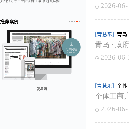
美图公司今日登陆香港主板 获超额认购
2026-06-

推荐案例
1
2
3
4
5
[青慧采]
青岛
青岛 · 政
2026-06-

[青慧采]
个体
贸易网
个体工商
山东省勘察设计协会
兰纳美宿客栈
康润营销
迪欧客
2026-06-
