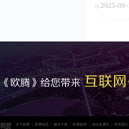
2025-09-

互联网
《欧腾》给您带来

关于欧腾
|
欧腾动态
|
解决方案
|
欧腾案例
|
创业直通车
|
联系我们