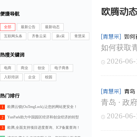
欧腾动
便捷导航
全部
最新公告
最新动态
[青慧采]
如何
互联网头条
齐鲁云采
泉e采
青慧采
如何获取
热搜关键词
2026-06-

电商
商业
创业
电子商务
入职培训
企业
校园
[青慧采]
青岛
热门排行
青岛 · 政
欧腾云锁(OuTengLock),让您的网站更安全！
1
2026-06-

YunPark助力中国园区经济和创业经济的转型
2
欧腾,全面支持项目进度查询、ICP备案查询！
3