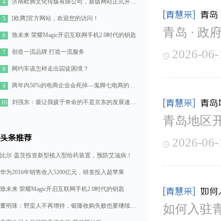
济南欧腾文化传媒有限公司，新版网站正式开通！
4
[青慧采]
青岛
[欧腾]官方网站，欢迎您的访问！
5
青岛 · 政
致未来 荣耀Magic开启互联网手机2.0时代的钥匙
6
2026-06-
创造一流品牌 打造一流服务
7

网约车该怎样走出囚徒困境？
8
两年内50%的电商企业会死掉—鬼脚七电商的七点思考
9
[青慧采]
青岛
刘强东：最让我疲于奔命的不是京东的发展速度，而是如何管理好11万人的队伍
10
青岛地区
头条推荐
2026-06-

比尔·盖茨投资新型植入型给药装置，预防艾滋病！
华为2016年销售收入5200亿元，研发投入超苹果
致未来 荣耀Magic开启互联网手机2.0时代的钥匙
[青慧采]
如何
董明珠：野蛮人不再增持，银隆收购失败也要继续造格力汽车
如何入驻