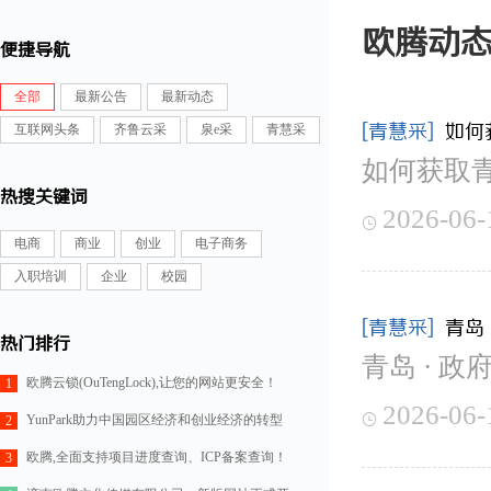
欧腾动
便捷导航
全部
最新公告
最新动态
[青慧采]
如何
互联网头条
齐鲁云采
泉e采
青慧采
如何获取
热搜关键词
2026-06-

电商
商业
创业
电子商务
入职培训
企业
校园
[青慧采]
青岛
热门排行
青岛 · 政
欧腾云锁(OuTengLock),让您的网站更安全！
1
2026-06-

YunPark助力中国园区经济和创业经济的转型
2
欧腾,全面支持项目进度查询、ICP备案查询！
3