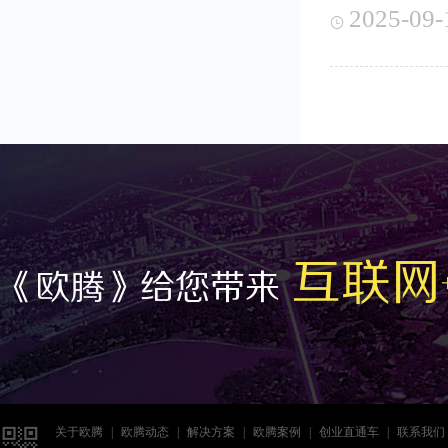
2025-09-

互联网
《欧腾》给您带来

关于欧腾
|
欧腾动态
|
解决方案
|
欧腾案例
|
创业直通车
|
联系我们