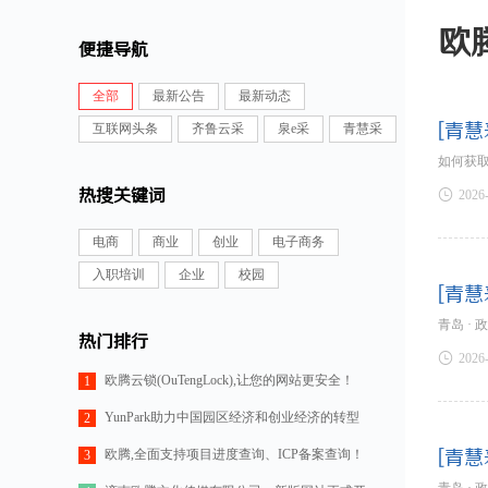
欧
便捷导航
全部
最新公告
最新动态
[青慧
互联网头条
齐鲁云采
泉e采
青慧采
如何获
热搜关键词

2026
电商
商业
创业
电子商务
入职培训
企业
校园
[青慧
青岛 ·
热门排行

2026
欧腾云锁(OuTengLock),让您的网站更安全！
1
YunPark助力中国园区经济和创业经济的转型
2
欧腾,全面支持项目进度查询、ICP备案查询！
[青慧
3