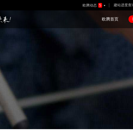
建站进度查
欧腾动态
5

欧腾首页