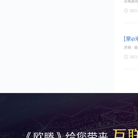
济南政府

2025
[泉e
济南 · 

2025
互
《欧腾》给您带来