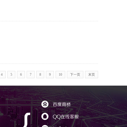
4
5
6
7
8
9
10
下一页
末页

百度商桥
｛

QQ在线客服