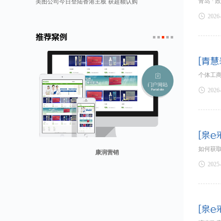
青岛 ·
美图公司今日登陆香港主板 获超额认购

2026
推荐案例
1
2
3
4
5
[青慧
个体工

2026
[泉e
如何获
贸易网

2025
山东省勘察设计协会
兰纳美宿客栈
康润营销
迪欧客
[泉e