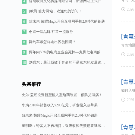
青岛 ·
济南欧腾文化传媒有限公司，新版网站正式开通！
4

2026
[欧腾]官方网站，欢迎您的访问！
5
致未来 荣耀Magic开启互联网手机2.0时代的钥匙
6
创造一流品牌 打造一流服务
7
[青慧
网约车该怎样走出囚徒困境？
8
青岛地区
两年内50%的电商企业会死掉—鬼脚七电商的七点思考
9

2026
刘强东：最让我疲于奔命的不是京东的发展速度，而是如何管理好11万人的队伍
10
[青慧
头条推荐
如何入
比尔·盖茨投资新型植入型给药装置，预防艾滋病！

2026
华为2016年销售收入5200亿元，研发投入超苹果
致未来 荣耀Magic开启互联网手机2.0时代的钥匙
董明珠：野蛮人不再增持，银隆收购失败也要继续造格力汽车
[青慧