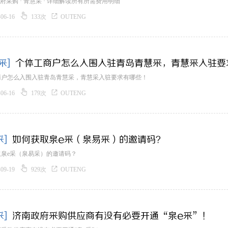
 政府采购 · 青慧采 · 详细解读所有所需费用明细


-06-16
133次
OUTENG
采]
个体工商户怎么入围入驻青岛青慧采，青慧采入驻要
商户怎么入围入驻青岛青慧采，青慧采入驻要求有哪些！


-06-16
179次
OUTENG
采]
如何获取泉e采（泉易采）的邀请码？
取泉e采（泉易采）的邀请码？


-09-19
929次
OUTENG
采]
济南政府采购供应商有没有必要开通“泉e采”！