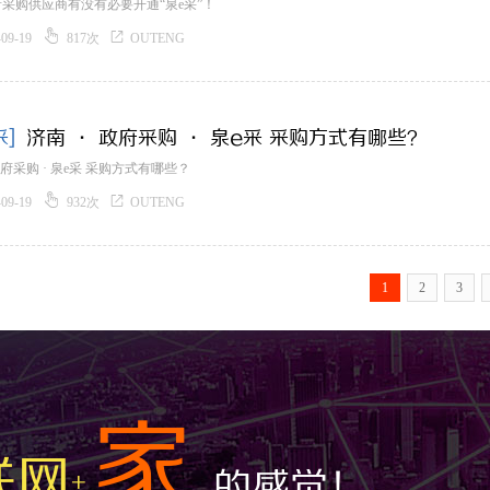
采购供应商有没有必要开通“泉e采”！


-09-19
817次
OUTENG
采]
济南 · 政府采购 · 泉e采 采购方式有哪些？
政府采购 · 泉e采 采购方式有哪些？


-09-19
932次
OUTENG
1
2
3
家
联网
的感觉！
+