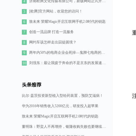
济南欧腾文化传媒有限公司，新版网站正式开通！
4
[欧腾]官方网站，欢迎您的访问！
5
致未来 荣耀Magic开启互联网手机2.0时代的钥匙
6
创造一流品牌 打造一流服务
7
网约车该怎样走出囚徒困境？
8
两年内50%的电商企业会死掉—鬼脚七电商的七点思考
9
刘强东：最让我疲于奔命的不是京东的发展速度，而是如何管理好11万人的队伍
10
头条推荐
比尔·盖茨投资新型植入型给药装置，预防艾滋病！
华为2016年销售收入5200亿元，研发投入超苹果
致未来 荣耀Magic开启互联网手机2.0时代的钥匙
董明珠：野蛮人不再增持，银隆收购失败也要继续造格力汽车