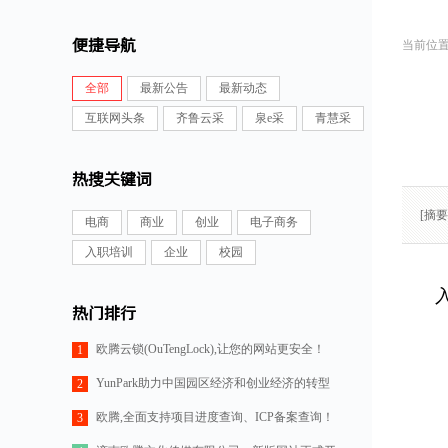
便捷导航
全部
最新公告
最新动态
互联网头条
齐鲁云采
泉e采
青慧采
热搜关键词
[摘
电商
商业
创业
电子商务
入职培训
企业
校园
热门排行
欧腾云锁(OuTengLock),让您的网站更安全！
1
YunPark助力中国园区经济和创业经济的转型
2
欧腾,全面支持项目进度查询、ICP备案查询！
3