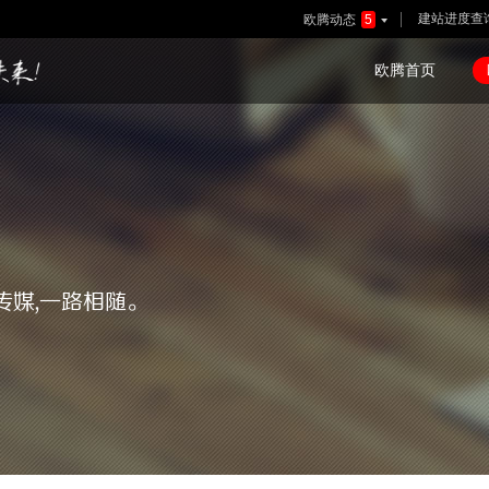
建站进度查
欧腾动态
5

欧腾首页
传媒,一路相随。