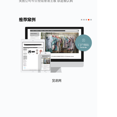
美图公司今日登陆香港主板 获超额认购
推荐案例
1
2
3
4
5
山东省勘察设计协会
兰纳美宿客栈
康润营销
迪欧客
贸易网