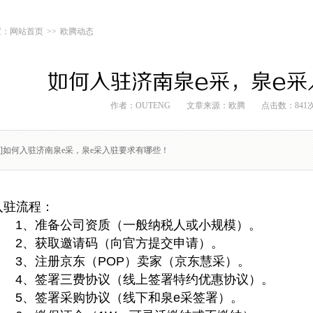
网站首页
>>
欧腾动态
如何入驻济南泉e采，泉e采
作者：OUTENG
文章来源：
欧腾
点击数：841
要]如何入驻济南泉e采，泉e采入驻要求有哪些！
入驻流程：
1、准备公司资质（一般纳税人或小规模）。
2、获取邀请码（向官方提交申请）。
3、注册京东（POP）卖家（京东慧采）。
4、签署三费协议（线上签署特约优惠协议）。
5、签署采购协议（线下和泉e采签署）。