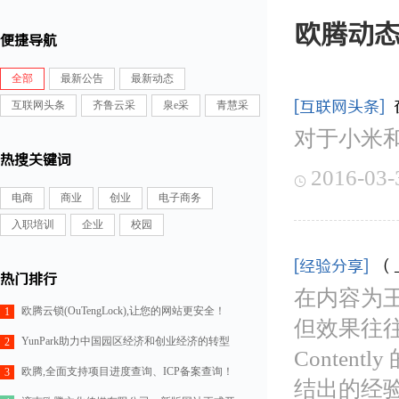
欧腾动
便捷导航
全部
最新公告
最新动态
[互联网头条]
互联网头条
齐鲁云采
泉e采
青慧采
对于小米
热搜关键词
2016-03-

电商
商业
创业
电子商务
入职培训
企业
校园
[经验分享]
（
热门排行
在内容为
欧腾云锁(OuTengLock),让您的网站更安全！
1
但效果往
YunPark助力中国园区经济和创业经济的转型
2
Conten
欧腾,全面支持项目进度查询、ICP备案查询！
3
结出的经验