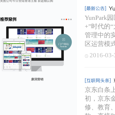
美图公司今日登陆香港主板 获超额认购
[最新公告]
Y
YunPa
推荐案例
+”时代的
1
2
3
4
5
管理中的
区运营模
2016-03-

康润营销
[互联网头条]
京东白条上
山东省勘察设计协会
兰纳美宿客栈
迪欧客
贸易网
初，京东
修、教育