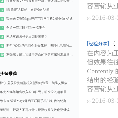
济南欧腾文化传媒有限公司，新版网站正式开通！
4
容营销从
[欧腾]官方网站，欢迎您的访问！
5
2016-03-

致未来 荣耀Magic开启互联网手机2.0时代的钥匙
6
创造一流品牌 打造一流服务
7
网约车该怎样走出囚徒困境？
8
[经验分享]
（
两年内50%的电商企业会死掉—鬼脚七电商的七点思考
9
在内容为
刘强东：最让我疲于奔命的不是京东的发展速度，而是如何管理好11万人的队伍
10
但效果往
Conten
头条推荐
结出的经验
比尔·盖茨投资新型植入型给药装置，预防艾滋病！
容营销从
华为2016年销售收入5200亿元，研发投入超苹果
2016-03-
致未来 荣耀Magic开启互联网手机2.0时代的钥匙

董明珠：野蛮人不再增持，银隆收购失败也要继续造格力汽车