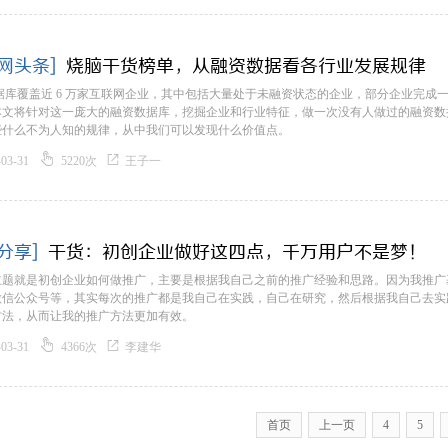
网头条]
烧脑干货榜单，从融资数据看各行业发展规律
数据库覆盖近 6 万家互联网企业，其中包括大量处于未融资状态的企业，部分企业完成一轮
本文将针对这一庞大的融资数据库，挖掘企业和行业特征，做一次没有人做过的融资数据
些什么不为人知的规律，从中我们可以发现什么价值点。


-03-31
5220次
王子一
分享]
干货：初创企业做好这四点，千万用户不是梦！
题就是初创企业如何做推广，主要是根据我自己之前的推广经验和思路。因为我推广基本上
微信公众号等，其实每次的推广都是我自己在实践，自己在研究，然后根据我自己去实
方法，从而让我的推广方法更加有效。


-03-31
4366次
李建华
首页
上一页
4
5