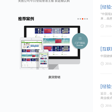
美图公司今日登陆香港主板 获超额认购
[经验
“中国
推荐案例
来，虽
1
2
3
4
5

2016
[互联
中国烧

2016
康润营销
[经验
山东省勘察设计协会
兰纳美宿客栈
迪欧客
贸易网
近日，
商业模

2016