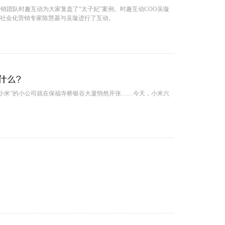
营销团队时趣互动为大家复盘了“太子妃”案例。时趣互动COO吴璇
名社会化营销专家陈慧菱与吴璇进行了互动。
什么？
叫“小米”的小公司就在保福寺桥银谷大厦悄然开张……今天，小米六