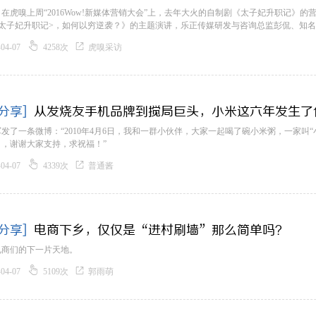
在虎嗅上周“2016Wow!新媒体营销大会”上，去年大火的自制剧《太子妃升职记》的
<太子妃升职记>，如何以穷逆袭？》的主题演讲，乐正传媒研发与咨询总监彭侃、知


-04-07
4258次
虎嗅采访
分享]
从发烧友手机品牌到搅局巨头，小米这六年发生了
发了一条微博：“2010年4月6日，我和一群小伙伴，大家一起喝了碗小米粥，一家
日，谢谢大家支持，求祝福！”


-04-07
4339次
普通酱
分享]
电商下乡，仅仅是“进村刷墙”那么简单吗？
电商们的下一片天地。


-04-07
5109次
郭雨萌