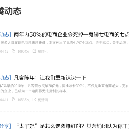
腾动态
动态]
两年内50%的电商企业会死掉—鬼脚七电商的七
】很多人都在说电商越来越难做，本文列出了鬼脚七的7个观点。关于B2C，关于品牌


-04-12
10964次
鬼脚七
动态]
凡客陈年：让我们重新认识一下
体”风靡的2010年，凡客营收突破20亿元，同比增长300%，不仅是垂直电商老大，
今的企业，已成为一个电商界无法复制的样本。


-04-11
10585次
杨清清
分享]
“太子妃”是怎么逆袭爆红的？其营销团队为你干