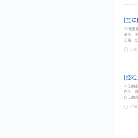
[互联
36 氪
录库。
在着一

2016
[经验
今天的主
产品、
自己的

2016