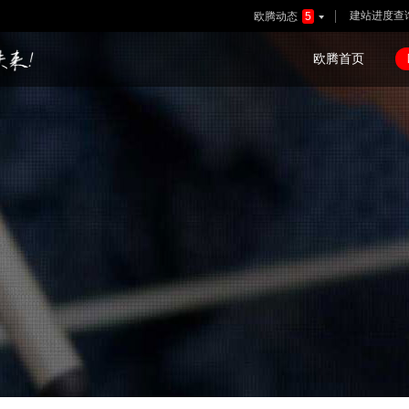
建站进度查
欧腾动态
5

欧腾首页