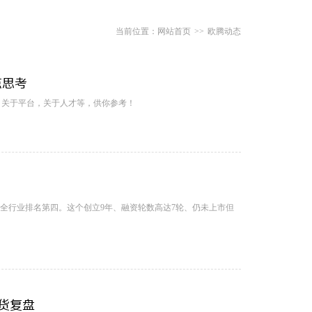
网站首页
>>
欧腾动态
点思考
，关于平台，关于人才等，供你参考！
更在全行业排名第四。这个创立9年、融资轮数高达7轮、仍未上市但
货复盘