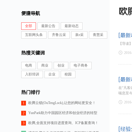
欧
便捷导航
全部
最新公告
最新动态
[最新
互联网头条
齐鲁云采
泉e采
青慧采
【导读
热搜关键词

2016
电商
商业
创业
电子商务
入职培训
企业
校园
[最新
在“凡客
热门排行
喘息至

2016
欧腾云锁(OuTengLock),让您的网站更安全！
1
YunPark助力中国园区经济和创业经济的转型
2
欧腾,全面支持项目进度查询、ICP备案查询！
3
[经验