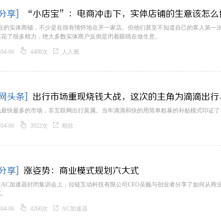
分享]
“小店宝”：电商冲击下，实体店铺的生意该怎么
现在的实体商铺，不少是在很有情怀地在开一家店。但他们甚至不知道自己的客人第一次
然花了很多精力，绝大多数实体商户反倒是闭着眼睛在做生意。


-04-06
4408次
人人酱
网头条]
出行市场重现烧钱大战，这次的主角为滴滴出行
钱最快最多的市场，非互联网出行莫属。当年滴滴和快的用简单粗暴的补贴模式印证了


-04-06
3922次
相欣
分享]
涨姿势：商业模式规划六大式
在AC加速器封闭集训会上，拉链互动科技有限公司CEO吴巍与创业者分享了如何从商
式。


-04-06
4266次
AC加速器