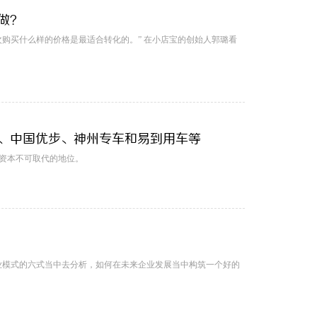
做？
购买什么样的价格是最适合转化的。” 在小店宝的创始人郭璐看
、中国优步、神州专车和易到用车等
资本不可取代的地位。
业模式的六式当中去分析，如何在未来企业发展当中构筑一个好的