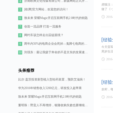
济南欧腾文化传媒有限公司，新版网站正式开通！
4
虎嗅注：
做了《
[欧腾]官方网站，欢迎您的访问！
5

2016
致未来 荣耀Magic开启互联网手机2.0时代的钥匙
6
创造一流品牌 打造一流服务
7
网约车该怎样走出囚徒困境？
8
[经验
两年内50%的电商企业会死掉—鬼脚七电商的七点思考
9
今天雷军
周岁生
刘强东：最让我疲于奔命的不是京东的发展速度，而是如何管理好11万人的队伍
10

2016
头条推荐
比尔·盖茨投资新型植入型给药装置，预防艾滋病！
[经验
华为2016年销售收入5200亿元，研发投入超苹果
农村，
致未来 荣耀Magic开启互联网手机2.0时代的钥匙

2016
董明珠：野蛮人不再增持，银隆收购失败也要继续造格力汽车