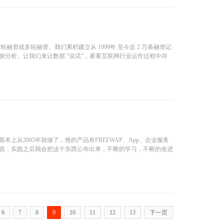
融资或多轮融资。我们累积建立从 1999年 至今近 2 万条融资记
分析。让我们来让数据 “说话”，看看互联网行业运作过程中存
从2005年就做了，推的产品有FREEWAP、App、企业服务
践，实践之后我会把这个东西公布出来，不断的学习，不断的改进
6
7
8
9
10
11
12
13
下一页