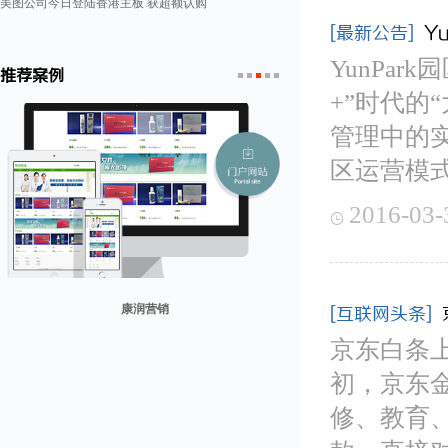
美图公司今日登陆香港主板 获超额认购
[最新公告]
Y
YunPa
推荐案例
+”时代的
1
2
3
4
5
管理中的
区运营模
2016-03-

贸易网
[互联网头条]
京东白条上
康润营销
山东省勘察设计协会
兰纳美宿客栈
迪欧客
初，京东
修、教育