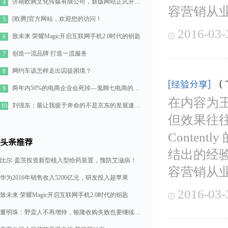
济南欧腾文化传媒有限公司，新版网站正式开通！
4
容营销从
[欧腾]官方网站，欢迎您的访问！
5
2016-03-

致未来 荣耀Magic开启互联网手机2.0时代的钥匙
6
创造一流品牌 打造一流服务
7
网约车该怎样走出囚徒困境？
8
[经验分享]
（
两年内50%的电商企业会死掉—鬼脚七电商的七点思考
9
在内容为
刘强东：最让我疲于奔命的不是京东的发展速度，而是如何管理好11万人的队伍
10
但效果往
Conten
头条推荐
结出的经验
比尔·盖茨投资新型植入型给药装置，预防艾滋病！
容营销从
华为2016年销售收入5200亿元，研发投入超苹果
2016-03-
致未来 荣耀Magic开启互联网手机2.0时代的钥匙

董明珠：野蛮人不再增持，银隆收购失败也要继续造格力汽车