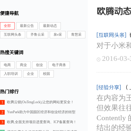
欧腾动
便捷导航
全部
最新公告
最新动态
[互联网头条]
互联网头条
齐鲁云采
泉e采
青慧采
对于小米
热搜关键词
2016-03-

电商
商业
创业
电子商务
入职培训
企业
校园
[经验分享]
（
热门排行
在内容为
欧腾云锁(OuTengLock),让您的网站更安全！
1
但效果往
YunPark助力中国园区经济和创业经济的转型
2
Conten
欧腾,全面支持项目进度查询、ICP备案查询！
3
结出的经验