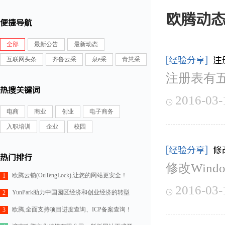
欧腾动
便捷导航
全部
最新公告
最新动态
[经验分享]
注
互联网头条
齐鲁云采
泉e采
青慧采
注册表有
热搜关键词
2016-03-

电商
商业
创业
电子商务
入职培训
企业
校园
[经验分享]
修
热门排行
修改Win
欧腾云锁(OuTengLock),让您的网站更安全！
1
2016-03-

YunPark助力中国园区经济和创业经济的转型
2
欧腾,全面支持项目进度查询、ICP备案查询！
3