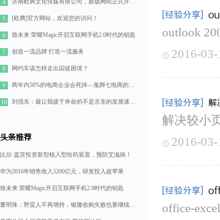
济南欧腾文化传媒有限公司，新版网站正式开通！
4
[经验分享]
o
[欧腾]官方网站，欢迎您的访问！
5
outlook
致未来 荣耀Magic开启互联网手机2.0时代的钥匙
6
2016-03-
创造一流品牌 打造一流服务
7

网约车该怎样走出囚徒困境？
8
两年内50%的电商企业会死掉—鬼脚七电商的七点思考
9
[经验分享]
解
刘强东：最让我疲于奔命的不是京东的发展速度，而是如何管理好11万人的队伍
10
解决较小页
头条推荐
2016-03-

比尔·盖茨投资新型植入型给药装置，预防艾滋病！
华为2016年销售收入5200亿元，研发投入超苹果
致未来 荣耀Magic开启互联网手机2.0时代的钥匙
[经验分享]
o
董明珠：野蛮人不再增持，银隆收购失败也要继续造格力汽车
office-