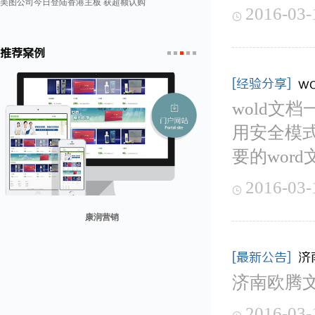
美图公司今日登陆香港主板 获超额认购
2016-03-

推荐案例
1
2
3
4
5
[经验分享]
w
wold文
用安全模式
要的wor
2016-03-

康润营销
山东省勘察设计协会
兰纳美宿客栈
迪欧客
贸易网
[最新公告]
济
济南欧腾
2016-03-