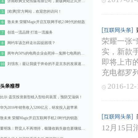

济南欧腾文化传媒有限公司，新版网站正式开通！
4
[欧腾]官方网站，欢迎您的访问！
5
致未来 荣耀Magic开启互联网手机2.0时代的钥匙
6
[互联网头条]
创造一流品牌 打造一流服务
7
荣耀一张
网约车该怎样走出囚徒困境？
8
实，新款手
两年内50%的电商企业会死掉—鬼脚七电商的七点思考
9
即将上市的
刘强东：最让我疲于奔命的不是京东的发展速度，而是如何管理好11万人的队伍
10
充电都罗
2016-12-
头条推荐

比尔·盖茨投资新型植入型给药装置，预防艾滋病！
华为2016年销售收入5200亿元，研发投入超苹果
[互联网头条]
致未来 荣耀Magic开启互联网手机2.0时代的钥匙
12月15
董明珠：野蛮人不再增持，银隆收购失败也要继续造格力汽车