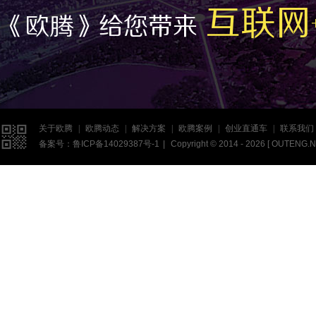
互联网
《欧腾》给您带来

关于欧腾
|
欧腾动态
|
解决方案
|
欧腾案例
|
创业直通车
|
联系我们
备案号：
鲁ICP备14029387号-1
|
Copyright © 2014 - 2026 [
OUTENG.N