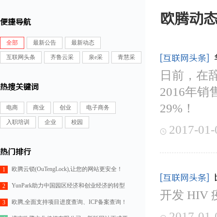
欧腾动
便捷导航
全部
最新公告
最新动态
[互联网头条]
互联网头条
齐鲁云采
泉e采
青慧采
日前，在
热搜关键词
2016年
29%！
电商
商业
创业
电子商务
入职培训
企业
校园
2017-01-

热门排行
欧腾云锁(OuTengLock),让您的网站更安全！
1
[互联网头条]
YunPark助力中国园区经济和创业经济的转型
2
开发 HI
欧腾,全面支持项目进度查询、ICP备案查询！
3
2017-01-