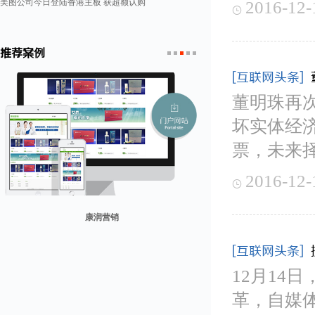
美图公司今日登陆香港主板 获超额认购
2016-12-

推荐案例
1
2
3
4
5
[互联网头条]
董明珠再
坏实体经
票，未来
2016-12-

贸易网
山东省勘察设计协会
兰纳美宿客栈
康润营销
迪欧客
[互联网头条]
12月14
革，自媒