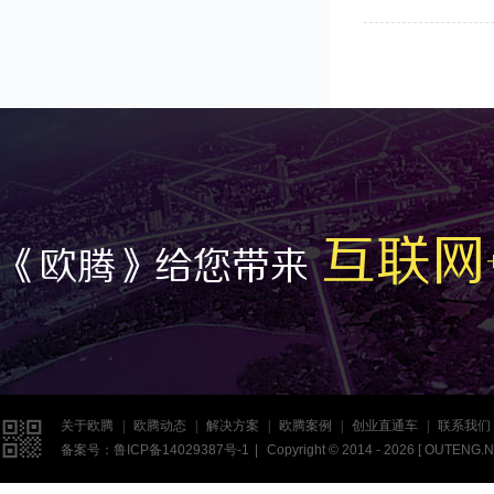
互联网
《欧腾》给您带来

关于欧腾
|
欧腾动态
|
解决方案
|
欧腾案例
|
创业直通车
|
联系我们
备案号：
鲁ICP备14029387号-1
|
Copyright © 2014 - 2026 [
OUTENG.N