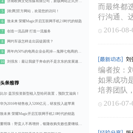
济南欧腾文化传媒有限公司，新版网站正式开通！
4
而最终都
[欧腾]官方网站，欢迎您的访问！
5
行沟通、
致未来 荣耀Magic开启互联网手机2.0时代的钥匙
6
2016-08-

创造一流品牌 打造一流服务
7
网约车该怎样走出囚徒困境？
8
两年内50%的电商企业会死掉—鬼脚七电商的七点思考
9
[最新动态]
刘
刘强东：最让我疲于奔命的不是京东的发展速度，而是如何管理好11万人的队伍
10
编者按：
如果成功
头条推荐
培养团队
比尔·盖茨投资新型植入型给药装置，预防艾滋病！
2016-07-
华为2016年销售收入5200亿元，研发投入超苹果

致未来 荣耀Magic开启互联网手机2.0时代的钥匙
董明珠：野蛮人不再增持，银隆收购失败也要继续造格力汽车
[经验分享]
所