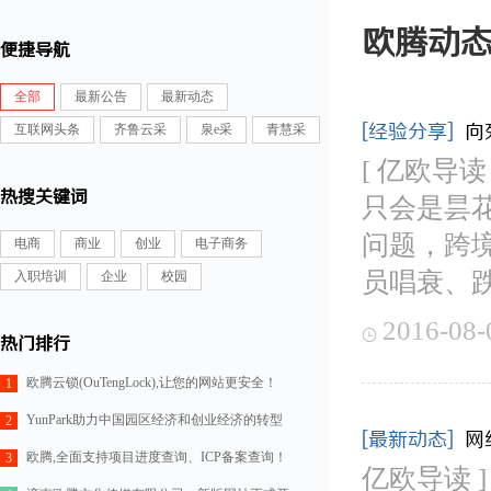
欧腾动
便捷导航
全部
最新公告
最新动态
[经验分享]
向
互联网头条
齐鲁云采
泉e采
青慧采
[ 亿欧导
热搜关键词
只会是昙
问题，跨
电商
商业
创业
电子商务
员唱衰、
入职培训
企业
校园
2016-08-

热门排行
欧腾云锁(OuTengLock),让您的网站更安全！
1
YunPark助力中国园区经济和创业经济的转型
2
[最新动态]
网
欧腾,全面支持项目进度查询、ICP备案查询！
3
亿欧导读 