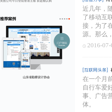
美图公司今日登陆香港主板 获超额认购
近几年，
了移动互
推荐案例
接，为了
1
2
3
4
5
源。那么
2016-07-

[互联网头条]
兰纳美宿客栈
在一个月
自行车爱
山东省勘察设计协会
康润营销
迪欧客
贸易网
事、广告
体。