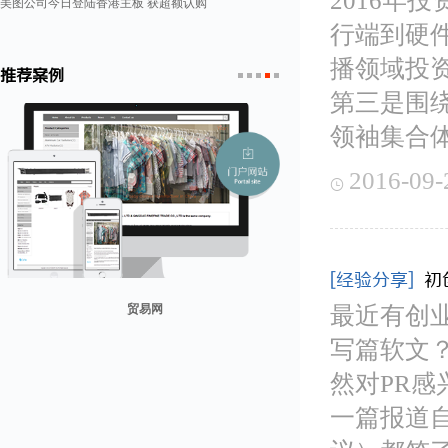
2016年
美图公司今日登陆香港主板 获超额认购
行端到硬
播领域投
推荐案例
第三是围
1
2
3
4
5
领袖集合
2016-09-

[经验分享]
初
山东省勘察设计协会
最近有创
写篇软文？
兰纳美宿客栈
康润营销
迪欧客
贸易网
然对PR感
一篇报道自