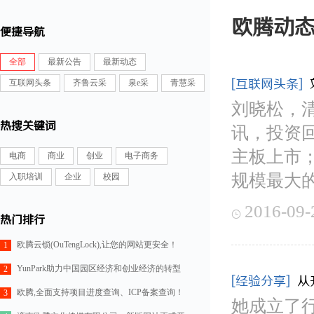
欧腾动
便捷导航
全部
最新公告
最新动态
[互联网头条]
互联网头条
齐鲁云采
泉e采
青慧采
刘晓松，
热搜关键词
讯，投资回
主板上市；
电商
商业
创业
电子商务
规模最大
入职培训
企业
校园
2016-09-

热门排行
欧腾云锁(OuTengLock),让您的网站更安全！
1
YunPark助力中国园区经济和创业经济的转型
2
[经验分享]
从
欧腾,全面支持项目进度查询、ICP备案查询！
3
她成立了