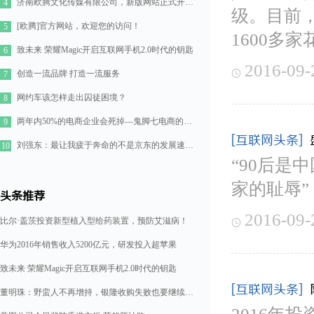
济南欧腾文化传媒有限公司，新版网站正式开通！
4
级。目前，
[欧腾]官方网站，欢迎您的访问！
5
1600多
致未来 荣耀Magic开启互联网手机2.0时代的钥匙
6
2016-09-

创造一流品牌 打造一流服务
7
网约车该怎样走出囚徒困境？
8
两年内50%的电商企业会死掉—鬼脚七电商的七点思考
9
[互联网头条]
刘强东：最让我疲于奔命的不是京东的发展速度，而是如何管理好11万人的队伍
10
“90后是
家的耻辱”
头条推荐
2016-09-
比尔·盖茨投资新型植入型给药装置，预防艾滋病！

华为2016年销售收入5200亿元，研发投入超苹果
致未来 荣耀Magic开启互联网手机2.0时代的钥匙
[互联网头条]
董明珠：野蛮人不再增持，银隆收购失败也要继续造格力汽车