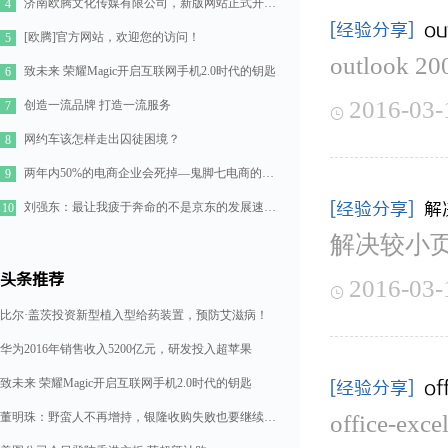
济南欧腾文化传媒有限公司，新版网站正式开通！
4
[经验分享]
o
[欧腾]官方网站，欢迎您的访问！
5
outlook
致未来 荣耀Magic开启互联网手机2.0时代的钥匙
6
2016-03-
创造一流品牌 打造一流服务
7

网约车该怎样走出囚徒困境？
8
两年内50%的电商企业会死掉—鬼脚七电商的七点思考
9
[经验分享]
解
刘强东：最让我疲于奔命的不是京东的发展速度，而是如何管理好11万人的队伍
10
解决较小页
头条推荐
2016-03-

比尔·盖茨投资新型植入型给药装置，预防艾滋病！
华为2016年销售收入5200亿元，研发投入超苹果
致未来 荣耀Magic开启互联网手机2.0时代的钥匙
[经验分享]
o
董明珠：野蛮人不再增持，银隆收购失败也要继续造格力汽车
office-