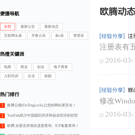
欧腾动
便捷导航
全部
最新公告
最新动态
[经验分享]
注
互联网头条
齐鲁云采
泉e采
青慧采
注册表有
热搜关键词
2016-03-

电商
商业
创业
电子商务
入职培训
企业
校园
[经验分享]
修
热门排行
修改Win
欧腾云锁(OuTengLock),让您的网站更安全！
1
2016-03-

YunPark助力中国园区经济和创业经济的转型
2
欧腾,全面支持项目进度查询、ICP备案查询！
3