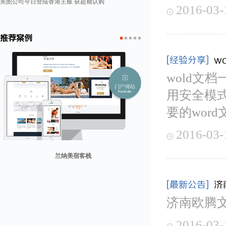
美图公司今日登陆香港主板 获超额认购
2016-03-

推荐案例
1
2
3
4
5
[经验分享]
w
wold文
用安全模式
要的wor
2016-03-

兰纳美宿客栈
山东省勘察设计协会
康润营销
迪欧客
贸易网
[最新公告]
济
济南欧腾
2016-03-